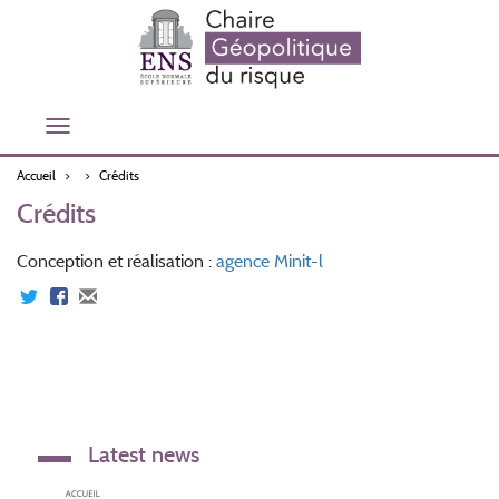
Aller
au
contenu
principal
Toggle
navigation
Accueil
Crédits
Crédits
Conception et réalisation :
agence Minit-l
Latest news