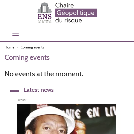
Skip
to
main
content
Toggle
navigation
Home
Coming events
Coming events
No events at the moment.
Latest news