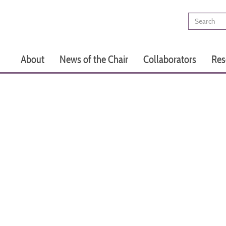
Search
Main
About
News of the Chair
Collaborators
Res
navigation