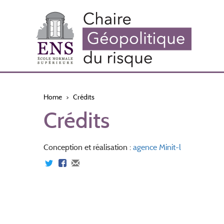
Skip
to
main
content
Home
Crédits
Crédits
Conception et réalisation :
agence Minit-l