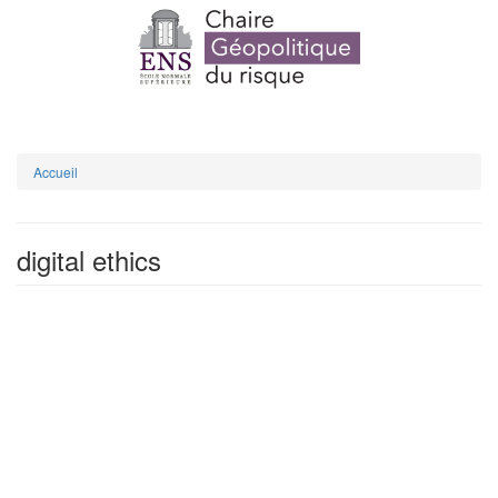
Aller
au
contenu
principal
Toggle
navigation
Accueil
digital ethics