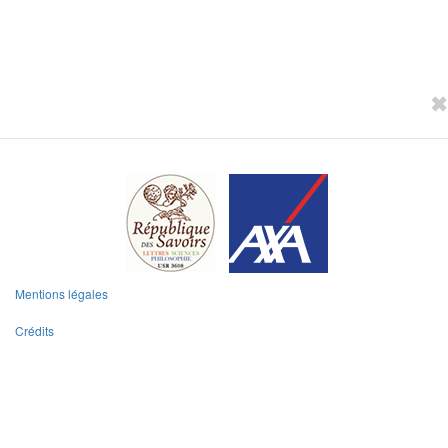
✖
Mentions légales
Menu
Crédits
Pied
de
page