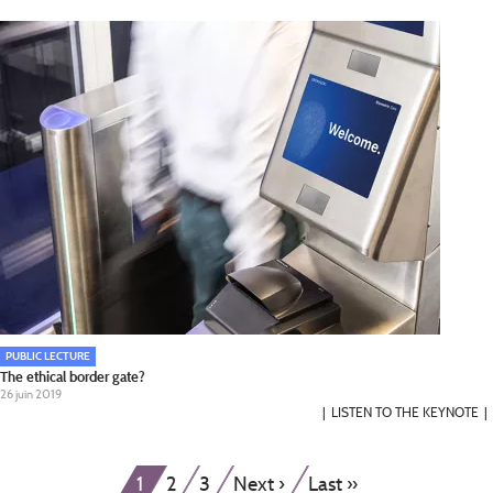
PUBLIC LECTURE
The ethical border gate?
26 juin 2019
LISTEN TO THE KEYNOTE
Pagination
Page
Page
Page
Page
Dernière
1
2
3
Next ›
Last »