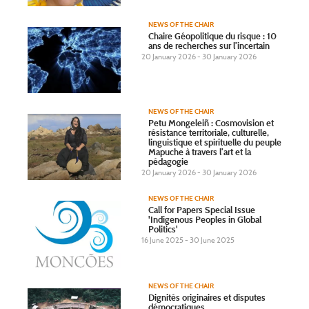
NEWS OF THE CHAIR
Chaire Géopolitique du risque : 10
ans de recherches sur l’incertain
20 January 2026 - 30 January 2026
NEWS OF THE CHAIR
Petu Mongeleiñ : Cosmovision et
résistance territoriale, culturelle,
linguistique et spirituelle du peuple
Mapuche à travers l’art et la
pédagogie
20 January 2026 - 30 January 2026
NEWS OF THE CHAIR
Call for Papers Special Issue
'Indigenous Peoples in Global
Politics'
16 June 2025 - 30 June 2025
NEWS OF THE CHAIR
Dignités originaires et disputes
démocratiques