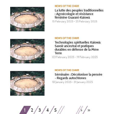
NEWS OF THE CHAIR
La lutte des peuples traditionnelles
: Agroécologie et résistance
féminine Guarani-Kaiowá
15 February 2025 - 25 February 2025
NEWS OF THE CHAIR
Technologies spirituelles Kaiowá:
Savoir ancestral et pratiques
durables en défense de la Mère
Terre
03 February 2025 - 19 February 2025
NEWS OF THE CHAIR
Séminaire : Décoloniser la pensée
- Regards autochtones
18 January 2025 - 31 January 2025
Pagination
Current
Page
Page
Page
Page
Next
Last
1
2
3
4
5
›
»
…