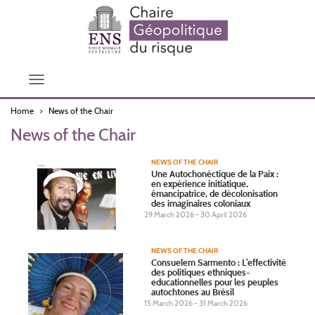
Skip
to
main
content
Toggle
navigation
Home
News of the Chair
News of the Chair
NEWS OF THE CHAIR
Une Autochonéctique de la Paix :
en expérience initiatique,
émancipatrice, de décolonisation
des imaginaires coloniaux
29 March 2026 - 30 April 2026
NEWS OF THE CHAIR
Consuelem Sarmento : L’effectivité
des politiques ethniques-
educationnelles pour les peuples
autochtones au Brésil
15 March 2026 - 31 March 2026