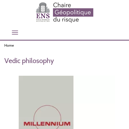
Skip
to
main
content
Toggle
navigation
Home
Vedic philosophy