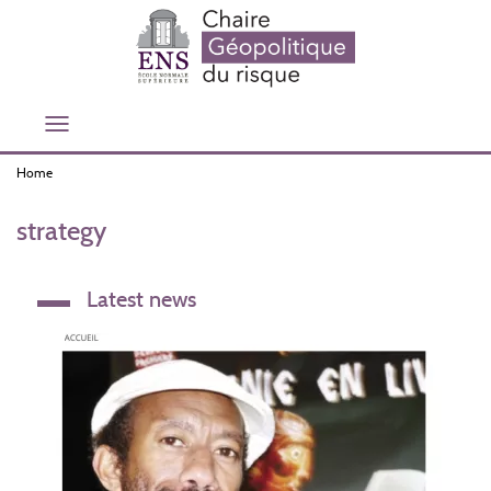
Skip
to
main
content
Toggle
navigation
Home
strategy
Latest news