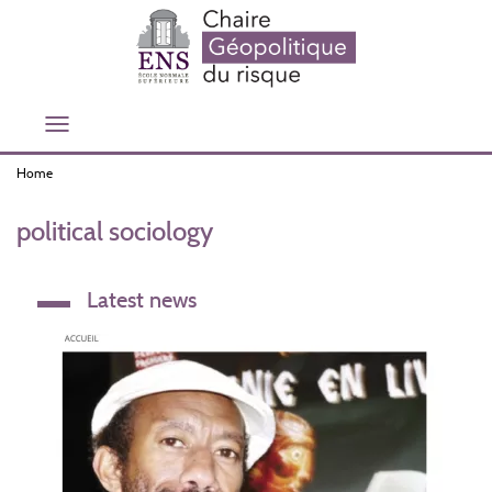
Skip
to
main
content
Toggle
navigation
Home
political sociology
Latest news