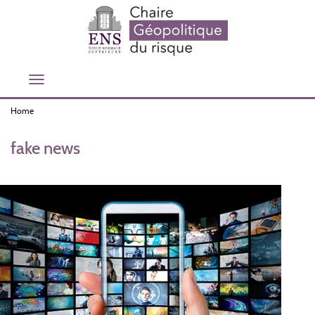
Skip
to
main
content
Toggle
navigation
Home
fake news