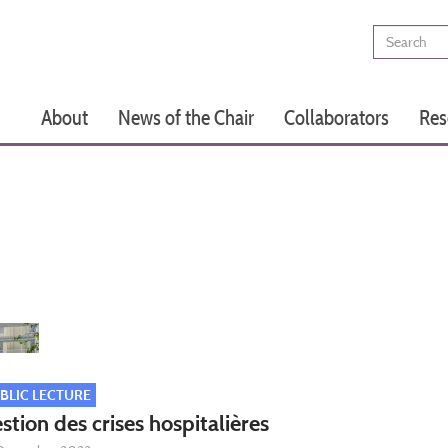
Search
Main
About
News of the Chair
Collaborators
Res
navigation
BLIC LECTURE
stion des crises hospitalières