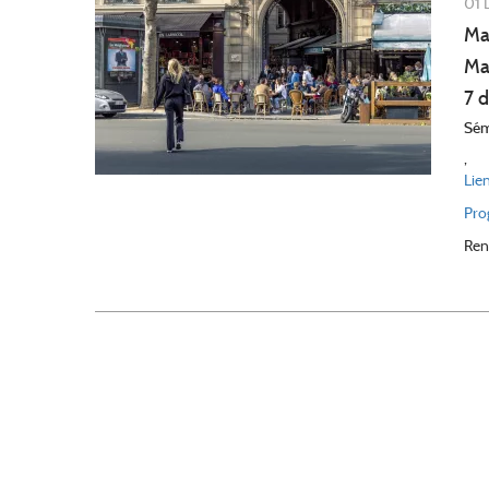
01 
Ma
Ma
7 
Sém
,
Lie
Pro
Ren