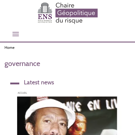
Skip
to
main
content
Toggle
navigation
Home
governance
Latest news