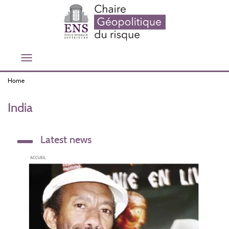
Skip
to
main
content
Toggle
navigation
Home
India
Latest news