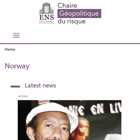
Skip
to
main
content
Toggle
navigation
Home
Norway
Latest news